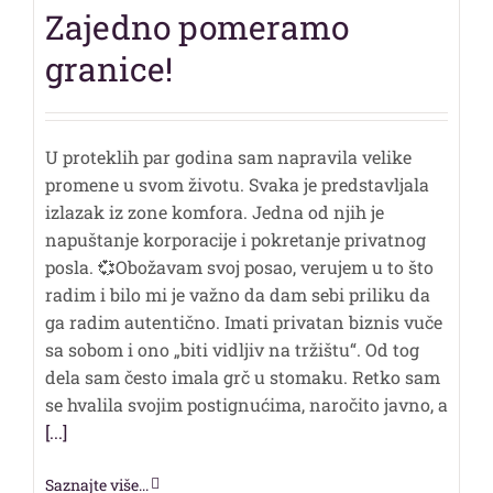
Zajedno pomeramo
granice!
U proteklih par godina sam napravila velike
promene u svom životu. Svaka je predstavljala
izlazak iz zone komfora. Jedna od njih je
napuštanje korporacije i pokretanje privatnog
posla. 💞Obožavam svoj posao, verujem u to što
radim i bilo mi je važno da dam sebi priliku da
ga radim autentično. Imati privatan biznis vuče
sa sobom i ono „biti vidljiv na tržištu“. Od tog
dela sam često imala grč u stomaku. Retko sam
se hvalila svojim postignućima, naročito javno, a
[...]
Saznajte više...