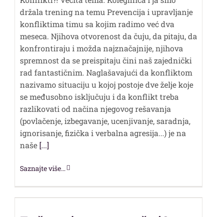
držala trening na temu Prevencija i upravljanje
konfliktima timu sa kojim radimo već dva
meseca. Njihova otvorenost da čuju, da pitaju, da
konfrontiraju i možda najznačajnije, njihova
spremnost da se preispitaju čini naš zajednički
rad fantastičnim. Naglašavajući da konfliktom
nazivamo situaciju u kojoj postoje dve želje koje
se međusobno isključuju i da konflikt treba
razlikovati od načina njegovog rešavanja
(povlačenje, izbegavanje, ucenjivanje, saradnja,
ignorisanje, fizička i verbalna agresija...) je na
naše
[...]
Saznajte više...